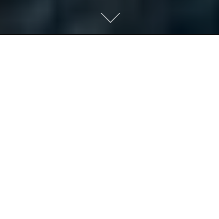
Scroll
down
to
content
欢迎您来到广东西南建设集团
Welcome to Guangdong Southwest
Construction Group
有朋自远方来，不亦乐乎！