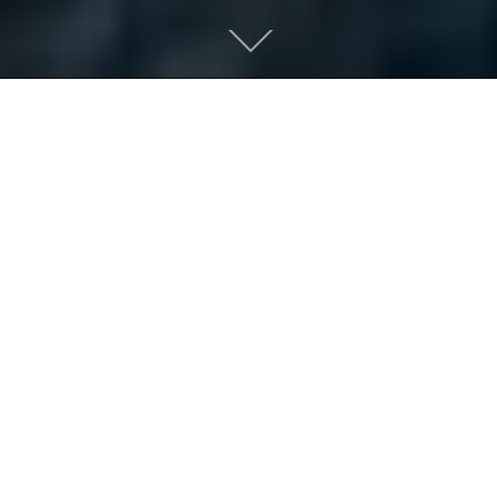
Scroll
down
to
content
欢迎您来到广东西南建设集团
Welcome to Guangdong Southwest
Construction Group
有朋自远方来，不亦乐乎！