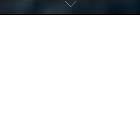
Scroll
down
to
content
欢迎您来到广东西南建设集团
Welcome to Guangdong Southwest
Construction Group
有朋自远方来，不亦乐乎！