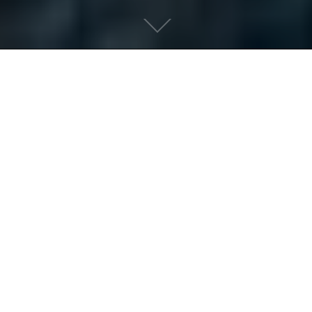
Scroll
down
to
content
欢迎您来到广东西南建设集团
Welcome to Guangdong Southwest
Construction Group
有朋自远方来，不亦乐乎！