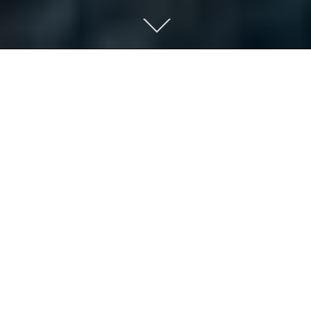
Scroll
down
to
content
欢迎您来到广东西南建设集团
Welcome to Guangdong Southwest
Construction Group
有朋自远方来，不亦乐乎！