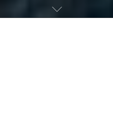
Scroll
down
to
content
欢迎您来到广东西南建设集团
Welcome to Guangdong Southwest
Construction Group
有朋自远方来，不亦乐乎！